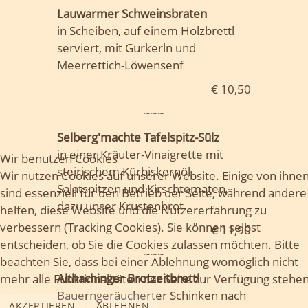
Lauwarmer Schweinsbraten
in Scheiben, auf einem Holzbrettl
serviert, mit Gurkerln und
Meerrettich-Löwensenf
€ 10,50
~~~
Selberg'machte Tafelspitz-Sülz
in einer Kräuter-Vinaigrette mit
Wir benutzen Cookies
steirischem Kürbiskernöl,
Wir nutzen Cookies auf unserer Website. Einige von ihne
Salatspitzen und Kirschtomaten,
sind essenziell für den Betrieb der Seite, während andere
dazu unser Krustenbrot
helfen, diese Website und die Nutzererfahrung zu
verbessern (Tracking Cookies). Sie können selbst
€ 11,90
entscheiden, ob Sie die Cookies zulassen möchten. Bitte
~~~
beachten Sie, dass bei einer Ablehnung womöglich nicht
Althachinger Brotzeitbrettl
mehr alle Funktionalitäten der Seite zur Verfügung stehen
Bauerngeräucherter Schinken nach
AKZEPTIEREN
ABLEHNEN